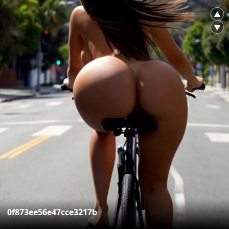
▲
▼
0f873ee56e47cce3217b